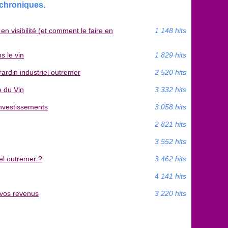
 chroniques.
 visibilité (et comment le faire en
1 148 hits
s le vin
1 829 hits
rardin industriel outremer
2 520 hits
e du Vin
3 332 hits
investissements
3 058 hits
2 821 hits
3 552 hits
iel outremer ?
3 462 hits
4 141 hits
 vos revenus
3 220 hits