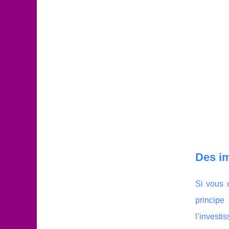
Des im
Si vous 
principe
l’investi