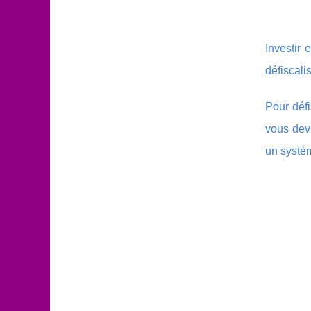
Investir 
défiscalis
Pour défi
vous devr
un systè