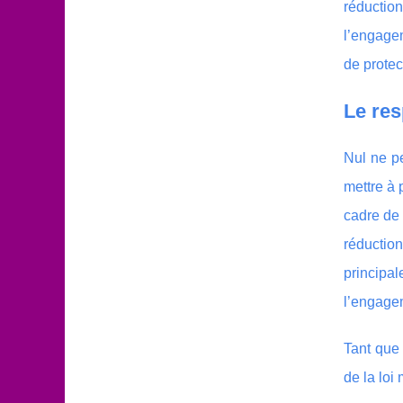
réduction
l’engagem
de protec
Le res
Nul ne pe
mettre à 
cadre de 
réductio
principa
l’engagem
Tant que 
de la loi