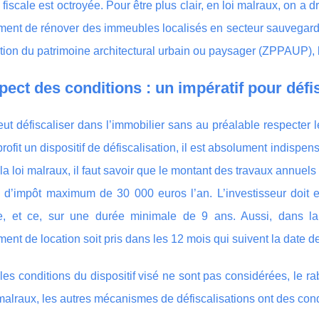
 fiscale est octroyée. Pour être plus clair, en loi malraux, on a
ent de rénover des immeubles localisés en secteur sauvegardé.
tion du patrimoine architectural urbain ou paysager (ZPPAUP), le
pect des conditions : un impératif pour défi
ut défiscaliser dans l’immobilier sans au préalable respecter l
profit un dispositif de défiscalisation, il est absolument indispe
la loi malraux, il faut savoir que le montant des travaux annuel
n d’impôt maximum de 30 000 euros l’an. L’investisseur doit e
le, et ce, sur une durée minimale de 9 ans. Aussi, dans la 
ent de location soit pris dans les 12 mois qui suivent la date de
les conditions du dispositif visé ne sont pas considérées, le rab
 malraux, les autres mécanismes de défiscalisations ont des con