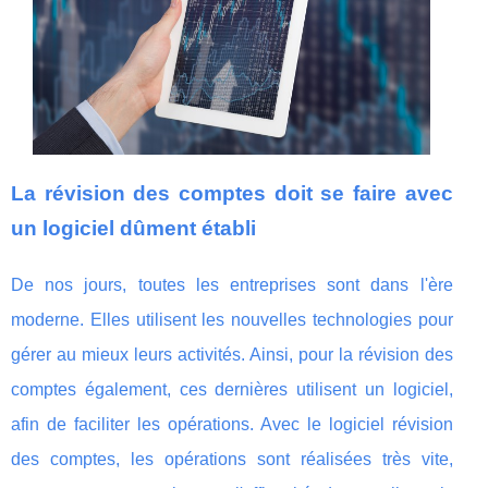
La révision des comptes doit se faire avec
un logiciel dûment établi
De nos jours, toutes les entreprises sont dans l'ère
moderne. Elles utilisent les nouvelles technologies pour
gérer au mieux leurs activités. Ainsi, pour la révision des
comptes également, ces dernières utilisent un logiciel,
afin de faciliter les opérations. Avec le logiciel révision
des comptes, les opérations sont réalisées très vite,