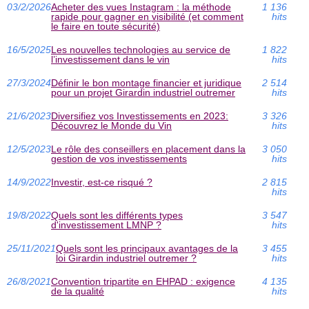
03/2/2026
Acheter des vues Instagram : la méthode
1 136
rapide pour gagner en visibilité (et comment
hits
le faire en toute sécurité)
16/5/2025
Les nouvelles technologies au service de
1 822
l’investissement dans le vin
hits
27/3/2024
Définir le bon montage financier et juridique
2 514
pour un projet Girardin industriel outremer
hits
21/6/2023
Diversifiez vos Investissements en 2023:
3 326
Découvrez le Monde du Vin
hits
12/5/2023
Le rôle des conseillers en placement dans la
3 050
gestion de vos investissements
hits
14/9/2022
Investir, est-ce risqué ?
2 815
hits
19/8/2022
Quels sont les différents types
3 547
d'investissement LMNP ?
hits
25/11/2021
Quels sont les principaux avantages de la
3 455
loi Girardin industriel outremer ?
hits
26/8/2021
Convention tripartite en EHPAD : exigence
4 135
de la qualité
hits