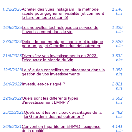
03/2/2026
Acheter des vues Instagram : la méthode
1 146
rapide pour gagner en visibilité (et comment
hits
le faire en toute sécurité)
16/5/2025
Les nouvelles technologies au service de
1 829
l’investissement dans le vin
hits
27/3/2024
Définir le bon montage financier et juridique
2 520
pour un projet Girardin industriel outremer
hits
21/6/2023
Diversifiez vos Investissements en 2023:
3 332
Découvrez le Monde du Vin
hits
12/5/2023
Le rôle des conseillers en placement dans la
3 058
gestion de vos investissements
hits
14/9/2022
Investir, est-ce risqué ?
2 821
hits
19/8/2022
Quels sont les différents types
3 552
d'investissement LMNP ?
hits
25/11/2021
Quels sont les principaux avantages de la
3 462
loi Girardin industriel outremer ?
hits
26/8/2021
Convention tripartite en EHPAD : exigence
4 141
de la qualité
hits