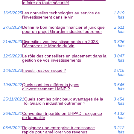
le faire en toute sécurité)
16/5/2025
Les nouvelles technologies au service de
1 819
l’investissement dans le vin
hits
27/3/2024
Définir le bon montage financier et juridique
2 511
pour un projet Girardin industriel outremer
hits
21/6/2023
Diversifiez vos Investissements en 2023:
3 326
Découvrez le Monde du Vin
hits
12/5/2023
Le rôle des conseillers en placement dans la
3 047
gestion de vos investissements
hits
14/9/2022
Investir, est-ce risqué ?
2 815
hits
19/8/2022
Quels sont les différents types
3 545
d'investissement LMNP ?
hits
25/11/2021
Quels sont les principaux avantages de la
3 454
loi Girardin industriel outremer ?
hits
26/8/2021
Convention tripartite en EHPAD : exigence
4 132
de la qualité
hits
03/5/2021
Rejoignez une entreprise à croissance
3 212
rapide pour améliorer vos revenus
hits