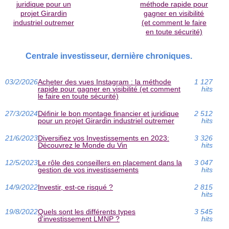
juridique pour un
méthode rapide pour
projet Girardin
gagner en visibilité
industriel outremer
(et comment le faire
en toute sécurité)
Centrale investisseur, dernière chroniques.
03/2/2026
Acheter des vues Instagram : la méthode
1 127
rapide pour gagner en visibilité (et comment
hits
le faire en toute sécurité)
27/3/2024
Définir le bon montage financier et juridique
2 512
pour un projet Girardin industriel outremer
hits
21/6/2023
Diversifiez vos Investissements en 2023:
3 326
Découvrez le Monde du Vin
hits
12/5/2023
Le rôle des conseillers en placement dans la
3 047
gestion de vos investissements
hits
14/9/2022
Investir, est-ce risqué ?
2 815
hits
19/8/2022
Quels sont les différents types
3 545
d'investissement LMNP ?
hits