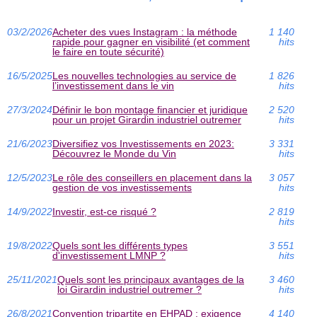
03/2/2026
Acheter des vues Instagram : la méthode
1 140
rapide pour gagner en visibilité (et comment
hits
le faire en toute sécurité)
16/5/2025
Les nouvelles technologies au service de
1 826
l’investissement dans le vin
hits
27/3/2024
Définir le bon montage financier et juridique
2 520
pour un projet Girardin industriel outremer
hits
21/6/2023
Diversifiez vos Investissements en 2023:
3 331
Découvrez le Monde du Vin
hits
12/5/2023
Le rôle des conseillers en placement dans la
3 057
gestion de vos investissements
hits
14/9/2022
Investir, est-ce risqué ?
2 819
hits
19/8/2022
Quels sont les différents types
3 551
d'investissement LMNP ?
hits
25/11/2021
Quels sont les principaux avantages de la
3 460
loi Girardin industriel outremer ?
hits
26/8/2021
Convention tripartite en EHPAD : exigence
4 140