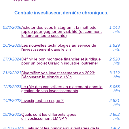
Centrale investisseur, dernière chroniques.
03/2/2026
Acheter des vues Instagram : la méthode
1 148
rapide pour gagner en visibilité (et comment
hits
le faire en toute sécurité)
16/5/2025
Les nouvelles technologies au service de
1 829
l’investissement dans le vin
hits
27/3/2024
Définir le bon montage financier et juridique
2 520
pour un projet Girardin industriel outremer
hits
21/6/2023
Diversifiez vos Investissements en 2023:
3 332
Découvrez le Monde du Vin
hits
12/5/2023
Le rôle des conseillers en placement dans la
3 058
gestion de vos investissements
hits
14/9/2022
Investir, est-ce risqué ?
2 821
hits
19/8/2022
Quels sont les différents types
3 552
d'investissement LMNP ?
hits
25/11/2021
Quels sont les principaux avantages de la
3 462