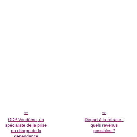
GDP Vendôme, un
Départ à la retraite :
spécialiste de la prise
quels revenus
en charge de la
possibles ?
dépendance